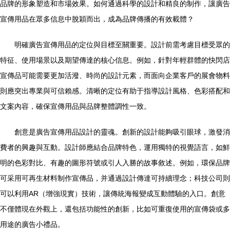
品牌的形象塑造和市場效果。如何通過科學的設計和精良的制作，讓廣告
宣傳用品在眾多信息中脫穎而出，成為品牌傳播的有效載體？
明確廣告宣傳用品的定位與目標至關重要。設計前需考慮目標受眾的
特征、使用場景以及期望傳達的核心信息。例如，針對年輕群體的快閃店
宣傳品可能需要更加活潑、時尚的設計元素，而面向企業客戶的展會物料
則應突出專業與可信賴感。清晰的定位有助于指導設計風格、色彩搭配和
文案內容，確保宣傳用品與品牌整體調性一致。
創意是廣告宣傳用品設計的靈魂。創新的設計能夠吸引眼球，激發消
費者的興趣與互動。設計師應結合品牌特色，運用獨特的視覺語言，如鮮
明的色彩對比、有趣的圖形符號或引人入勝的故事敘述。例如，環保品牌
可采用可再生材料制作宣傳品，并通過設計傳達可持續理念；科技公司則
可以利用AR（增強現實）技術，讓傳統海報變成互動體驗的入口。創意
不僅體現在外觀上，還包括功能性的創新，比如可重復使用的宣傳袋或多
用途的廣告小禮品。