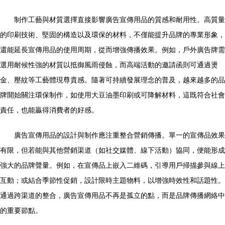
制作工藝與材質選擇直接影響廣告宣傳用品的質感和耐用性。高質量
的印刷技術、堅固的構造以及環保的材料，不僅能提升品牌的專業形象，
還能延長宣傳用品的使用周期，從而增強傳播效果。例如，戶外廣告牌需
選用耐候性強的材質以抵御風雨侵蝕，而高端活動的邀請函則可通過燙
金、壓紋等工藝體現尊貴感。隨著可持續發展理念的普及，越來越多的品
牌開始關注環保制作，如使用大豆油墨印刷或可降解材料，這既符合社會
責任，也能贏得消費者的好感。
廣告宣傳用品的設計與制作應注重整合營銷傳播。單一的宣傳品效果
有限，但若能與其他營銷渠道（如社交媒體、線下活動）協同，便能形成
強大的品牌聲量。例如，在宣傳品上嵌入二維碼，引導用戶掃描參與線上
互動；或結合季節性促銷，設計限時主題物料，以增強時效性和話題性。
通過跨渠道的整合，廣告宣傳用品不再是孤立的點，而是品牌傳播網絡中
的重要節點。