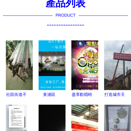
產品列表
PRODUCT
----------------
社區街道不
黃浦區
盡享歡唱時
打造城市天
銹鋼公告欄
LOGO墻設
刻，開啟
際線 擎天
美觀與實用
計制作 源
KTV狂歡之
柱T型牌效
的融合之作
頭工廠如何
夜！
果圖設計與
賦能品牌視
單立柱廣告