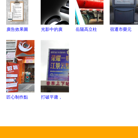
覺升級
牌安裝全攻
略
廣告效果圖
光影中的廣
岳陽高立柱
宿遷市榮元
制作合同
告字 靜物
制作廠家直
廣告制品廠
（設計類）
攝影的藝術
供 源廠品
路名牌與廣
探索
質助力廣告
告制作的品
制作強力傳
質守護者
播
匠心制作點
打破平庸，
亮品牌——
用吊旗織就
虹欣廣告店
品牌黃金記
服務指南
憶點